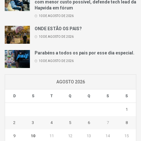
com menor custo possível, defende tech lead da
Hapvida em fórum
10 DE AGOSTO DE 2026
ONDE ESTÃO OS PAIS?
10 DE AGOSTO DE 2026
Parabéns a todos os pais por esse dia especial.
10 DE AGOSTO DE 2026
AGOSTO 2026
D
S
T
Q
Q
S
S
1
2
3
4
5
6
7
8
9
10
11
12
13
14
15