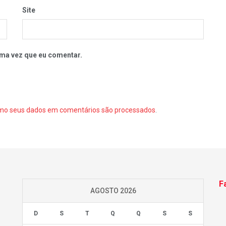
Site
ma vez que eu comentar.
mo seus dados em comentários são processados
.
F
AGOSTO 2026
D
S
T
Q
Q
S
S