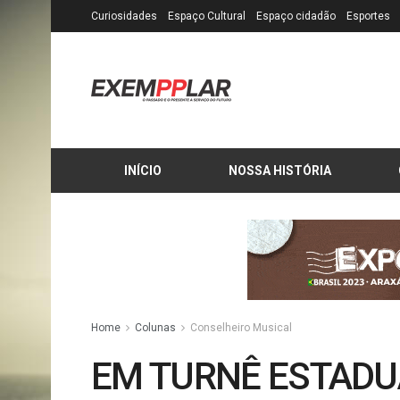
Curiosidades
Espaço Cultural
Espaço cidadão
Esportes
INÍCIO
NOSSA HISTÓRIA
Home
Colunas
Conselheiro Musical
EM TURNÊ ESTADUA