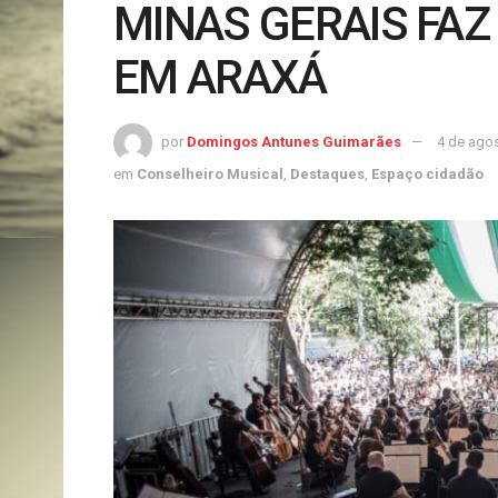
MINAS GERAIS FA
EM ARAXÁ
por
Domingos Antunes Guimarães
4 de ago
em
Conselheiro Musical
,
Destaques
,
Espaço cidadão