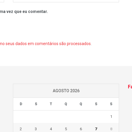
ma vez que eu comentar.
mo seus dados em comentários são processados
.
F
AGOSTO 2026
D
S
T
Q
Q
S
S
1
2
3
4
5
6
7
8