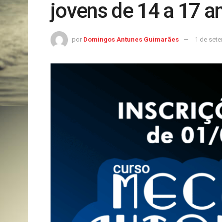
jovens de 14 a 17 a
por
Domingos Antunes Guimarães
1 de set