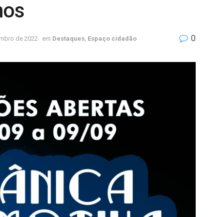
nos
0
embro de 2022
em
Destaques
,
Espaço cidadão