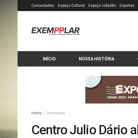
Curiosidades
Espaço Cultural
Espaço cidadão
Esportes
INÍCIO
NOSSA HISTÓRIA
Home
Destaques
Centro Julio Dário a