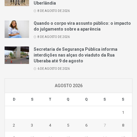
Uberlândia
8 DE AGOSTO DE 2026
Quando o corpo vira assunto público: o impacto
do julgamento sobre a aparência
8 DE AGOSTO DE 2026
Secretaria de Segurança Pública informa
interdições nas alças do viaduto da Rua
Uberaba até 9 de agosto
6 DE AGOSTO DE 2026
AGOSTO 2026
D
S
T
Q
Q
S
S
1
2
3
4
5
6
7
8