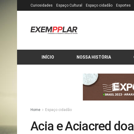
Curiosidades
Espaço Cultural
Espaço cidadão
Esportes
INÍCIO
NOSSA HISTÓRIA
Home
Espaço cidadão
Acia e Aciacred do