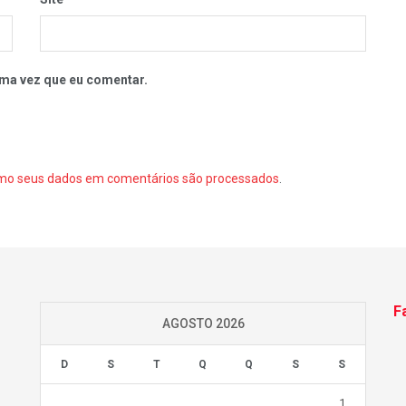
ma vez que eu comentar.
mo seus dados em comentários são processados
.
F
AGOSTO 2026
D
S
T
Q
Q
S
S
1