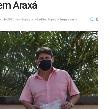
em Araxá
0
io de 2020
em
Espaço cidadão
,
Espaço Empresarial