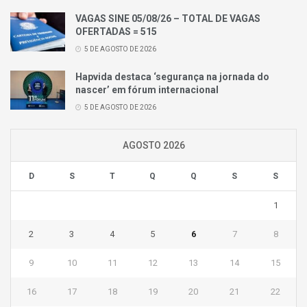
VAGAS SINE 05/08/26 – TOTAL DE VAGAS
OFERTADAS = 515
5 DE AGOSTO DE 2026
Hapvida destaca ‘segurança na jornada do
nascer’ em fórum internacional
5 DE AGOSTO DE 2026
AGOSTO 2026
D
S
T
Q
Q
S
S
1
2
3
4
5
6
7
8
9
10
11
12
13
14
15
16
17
18
19
20
21
22