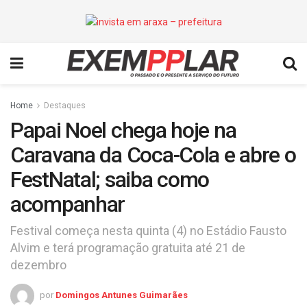
Home
Destaques
Papai Noel chega hoje na
Caravana da Coca-Cola e abre o
FestNatal; saiba como
acompanhar
Festival começa nesta quinta (4) no Estádio Fausto
Alvim e terá programação gratuita até 21 de
dezembro
por
Domingos Antunes Guimarães