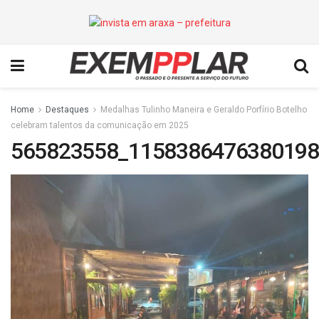
Home
Destaques
Medalhas Tulinho Maneira e Geraldo Porfírio Botelho
celebram talentos da comunicação em 2025
565823558_1158386476380198