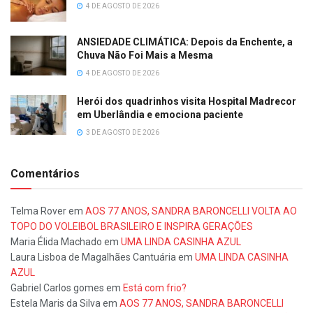
4 DE AGOSTO DE 2026
ANSIEDADE CLIMÁTICA: Depois da Enchente, a
Chuva Não Foi Mais a Mesma
4 DE AGOSTO DE 2026
Herói dos quadrinhos visita Hospital Madrecor
em Uberlândia e emociona paciente
3 DE AGOSTO DE 2026
Comentários
Telma Rover
em
AOS 77 ANOS, SANDRA BARONCELLI VOLTA AO
TOPO DO VOLEIBOL BRASILEIRO E INSPIRA GERAÇÕES
Maria Élida Machado
em
UMA LINDA CASINHA AZUL
Laura Lisboa de Magalhães Cantuária
em
UMA LINDA CASINHA
AZUL
Gabriel Carlos gomes
em
Está com frio?
Estela Maris da Silva
em
AOS 77 ANOS, SANDRA BARONCELLI