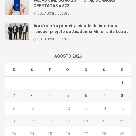
VAGAS SINE 06/08/26 – TOTAL DE VAGAS
OFERTADAS = 523
6 DE AGOSTO DE 2026
Araxá será a primeira cidade do interior a
receber projeto da Academia Mineira de Letras
5 DE AGOSTO DE 2026
AGOSTO 2026
D
S
T
Q
Q
S
S
1
2
3
4
5
6
7
8
9
10
11
12
13
14
15
16
17
18
19
20
21
22
23
24
25
26
27
28
29