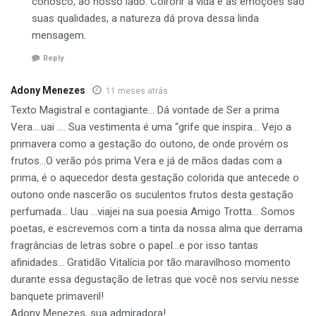
conosco, ao nosso lado. Colrorir a vida e as emoções são
suas qualidades, a natureza dá prova dessa linda
mensagem.
Reply
Adony Menezes
11 meses atrás
Texto Magistral e contagiante… Dá vontade de Ser a prima
Vera….uai …. Sua vestimenta é uma “grife que inspira… Vejo a
primavera como a gestação do outono, de onde provém os
frutos…O verão pós prima Vera e já de mãos dadas com a
prima, é o aquecedor desta gestação colorida que antecede o
outono onde nascerão os suculentos frutos desta gestação
perfumada… Uau …viajei na sua poesia Amigo Trotta… Somos
poetas, e escrevemos com a tinta da nossa alma que derrama
fragrâncias de letras sobre o papel…e por isso tantas
afinidades… Gratidão Vitalícia por tão maravilhoso momento
durante essa degustação de letras que você nos serviu nesse
banquete primaveril!
Adony Menezes, sua admiradora!