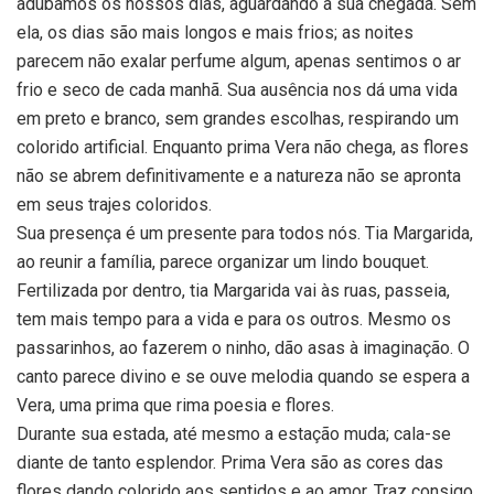
adubamos os nossos dias, aguardando a sua chegada. Sem
ela, os dias são mais longos e mais frios; as noites
parecem não exalar perfume algum, apenas sentimos o ar
frio e seco de cada manhã. Sua ausência nos dá uma vida
em preto e branco, sem grandes escolhas, respirando um
colorido artificial. Enquanto prima Vera não chega, as flores
não se abrem definitivamente e a natureza não se apronta
em seus trajes coloridos.
Sua presença é um presente para todos nós. Tia Margarida,
ao reunir a família, parece organizar um lindo bouquet.
Fertilizada por dentro, tia Margarida vai às ruas, passeia,
tem mais tempo para a vida e para os outros. Mesmo os
passarinhos, ao fazerem o ninho, dão asas à imaginação. O
canto parece divino e se ouve melodia quando se espera a
Vera, uma prima que rima poesia e flores.
Durante sua estada, até mesmo a estação muda; cala-se
diante de tanto esplendor. Prima Vera são as cores das
flores dando colorido aos sentidos e ao amor. Traz consigo