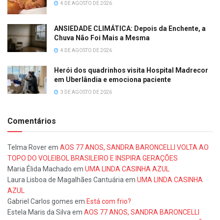
4 DE AGOSTO DE 2026
ANSIEDADE CLIMÁTICA: Depois da Enchente, a
Chuva Não Foi Mais a Mesma
4 DE AGOSTO DE 2026
Herói dos quadrinhos visita Hospital Madrecor
em Uberlândia e emociona paciente
3 DE AGOSTO DE 2026
Comentários
Telma Rover
em
AOS 77 ANOS, SANDRA BARONCELLI VOLTA AO
TOPO DO VOLEIBOL BRASILEIRO E INSPIRA GERAÇÕES
Maria Élida Machado
em
UMA LINDA CASINHA AZUL
Laura Lisboa de Magalhães Cantuária
em
UMA LINDA CASINHA
AZUL
Gabriel Carlos gomes
em
Está com frio?
Estela Maris da Silva
em
AOS 77 ANOS, SANDRA BARONCELLI