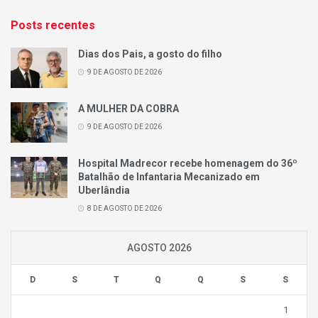
Posts recentes
Dias dos Pais, a gosto do filho
9 DE AGOSTO DE 2026
A MULHER DA COBRA
9 DE AGOSTO DE 2026
Hospital Madrecor recebe homenagem do 36º
Batalhão de Infantaria Mecanizado em
Uberlândia
8 DE AGOSTO DE 2026
AGOSTO 2026
D
S
T
Q
Q
S
S
1