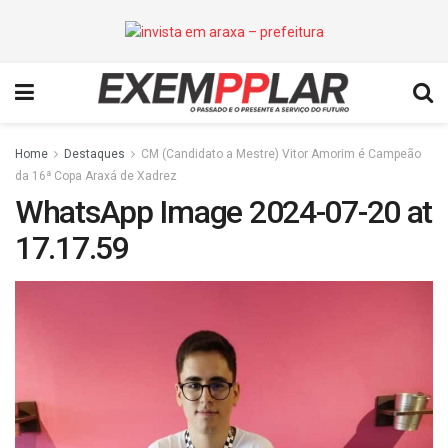
Home
Destaques
CM (Candidato a Mestre) Vitor Amorim é Campeão
da 16ª Copa Araxá de Xadrez
WhatsApp Image 2024-07-20 at
17.17.59