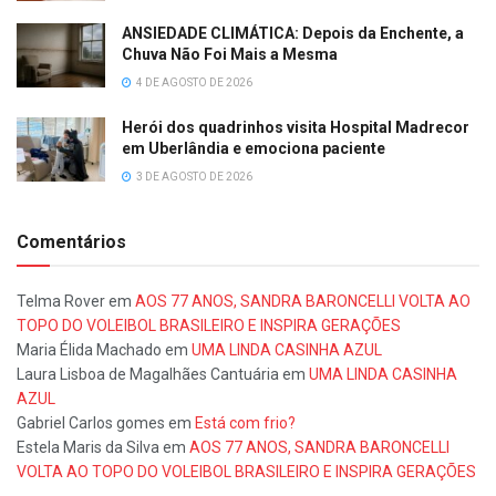
ANSIEDADE CLIMÁTICA: Depois da Enchente, a
Chuva Não Foi Mais a Mesma
4 DE AGOSTO DE 2026
Herói dos quadrinhos visita Hospital Madrecor
em Uberlândia e emociona paciente
3 DE AGOSTO DE 2026
Comentários
Telma Rover
em
AOS 77 ANOS, SANDRA BARONCELLI VOLTA AO
TOPO DO VOLEIBOL BRASILEIRO E INSPIRA GERAÇÕES
Maria Élida Machado
em
UMA LINDA CASINHA AZUL
Laura Lisboa de Magalhães Cantuária
em
UMA LINDA CASINHA
AZUL
Gabriel Carlos gomes
em
Está com frio?
Estela Maris da Silva
em
AOS 77 ANOS, SANDRA BARONCELLI
VOLTA AO TOPO DO VOLEIBOL BRASILEIRO E INSPIRA GERAÇÕES