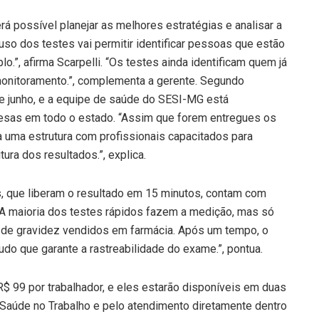
á possível planejar as melhores estratégias e analisar a
uso dos testes vai permitir identificar pessoas que estão
.”, afirma Scarpelli. “Os testes ainda identificam quem já
monitoramento.”, complementa a gerente. Segundo
 de junho, e a equipe de saúde do SESI-MG está
esas em todo o estado. “Assim que forem entregues os
 uma estrutura com profissionais capacitados para
ura dos resultados.”, explica.
s, que liberam o resultado em 15 minutos, contam com
 “A maioria dos testes rápidos fazem a medição, mas só
s de gravidez vendidos em farmácia. Após um tempo, o
do que garante a rastreabilidade do exame.”, pontua.
R$ 99 por trabalhador, e eles estarão disponíveis em duas
Saúde no Trabalho e pelo atendimento diretamente dentro