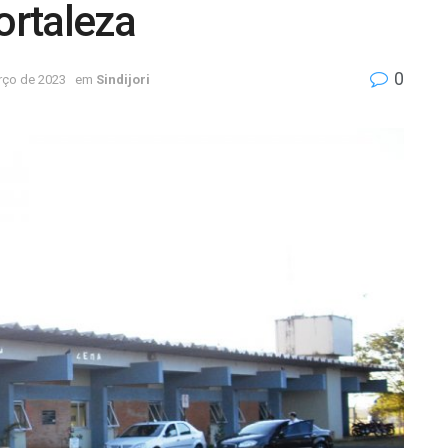
ortaleza
0
rço de 2023
em
Sindijori