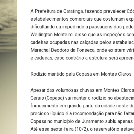
A Prefeitura de Caratinga, fazendo prevalecer Có
estabelecimentos comerciais que costumam expo
dificultando ou impedindo a passagens dos pedes
Wellington Monteiro, disse que as inspeções com
cadeiras ocupadas nas calçadas pelos estabeleci
Marechal Deodoro da Fonseca, onde existem vário
e cadeiras, caso contrário a estrutura será apreend
Rodízio mantido pela Copasa em Montes Claros
Apesar das volumosas chuvas em Montes Claros
Gerais (Copasa) vai manter o rodízio no abasteci
fornecimento em grande parte da cidade neste do
precioso líquido é a recomendação para não falt
Copasa no município de Juramento subiu apenas 
Até essa sexta-feira (10/2), o reservatório est