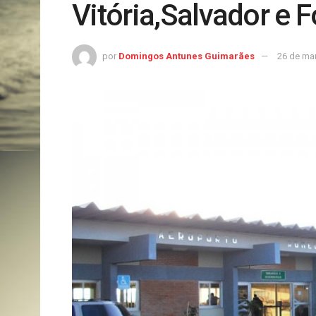
Vitória,Salvador e F
por
Domingos Antunes Guimarães
26 de ma