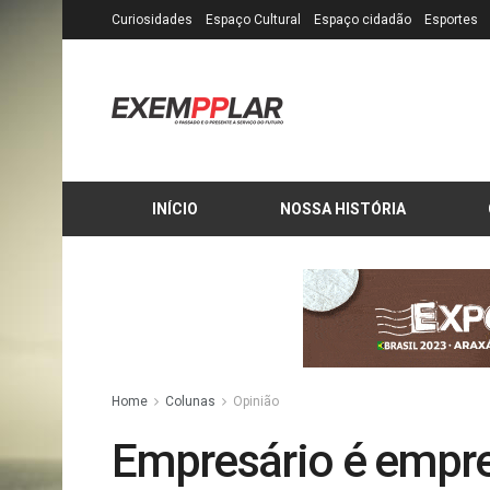
Curiosidades
Espaço Cultural
Espaço cidadão
Esportes
INÍCIO
NOSSA HISTÓRIA
Home
Colunas
Opinião
Empresário é empre