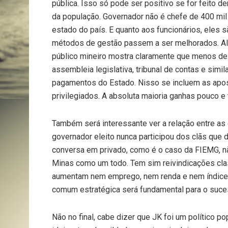
pública. Isso só pode ser positivo se for feito 
da população. Governador não é chefe de 400 mil 
estado do país. E quanto aos funcionários, eles
métodos de gestão passem a ser melhorados. Alé
público mineiro mostra claramente que menos de 5
assembleia legislativa, tribunal de contas e simi
pagamentos do Estado. Nisso se incluem as apose
privilegiados. A absoluta maioria ganhas pouco e
Também será interessante ver a relação entre as
governador eleito nunca participou dos clãs que
conversa em privado, como é o caso da FIEMG, n
Minas como um todo. Tem sim reivindicações cla
aumentam nem emprego, nem renda e nem índices
comum estratégica será fundamental para o suce
Não no final, cabe dizer que JK foi um político po