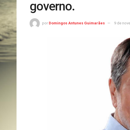
governo.
por
Domingos Antunes Guimarães
9 de nov