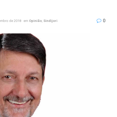
0
embro de 2018
em
Opinião
,
Sindijori