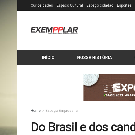
Curiosidades
Espaço Cultural
Espaço cidadão
Esportes
INÍCIO
NOSSA HISTÓRIA
Home
Espaço Empresarial
Do Brasil e dos can