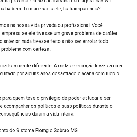
er na próxima. Ou se não trabalha bem agora, não vai
abalha bem. Tem acesso a ele, há transparência?
mos na nossa vida privada ou profissional. Você
ua empresa se ele tivesse um grave problema de caráter
 anterior, nada tivesse feito a não ser enrolar todo
 problema com certeza .
rma totalmente diferente. A onda de emoção leva-o a uma
resultado por alguns anos desastrado e acaba com tudo o
e para quem teve o privilegio de poder estudar e ser
 e acompanhar os políticos e suas políticas durante o
onsequências duram a vida inteira.
dente do Sistema Fiemg e Sebrae MG