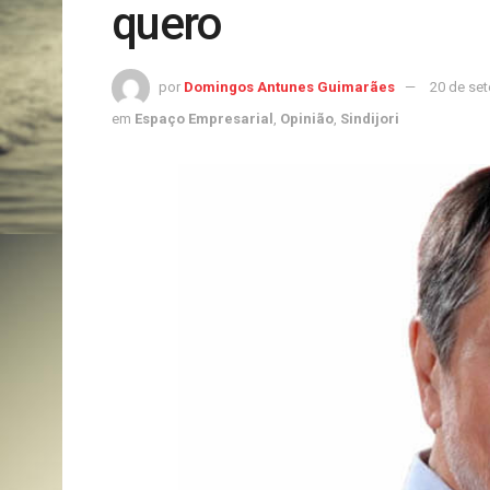
quero
por
Domingos Antunes Guimarães
20 de se
em
Espaço Empresarial
,
Opinião
,
Sindijori