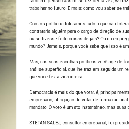
família e pensou assim: se fez desta vez, vai faz
trabalhar no futuro. E mais: como vou saber se tr
Com os políticos toleramos tudo o que não tolera
contrataria alguém para o cargo de direção de s
ou se tivesse feito coisas ilegais? Ou no emprego
mundo? Jamais, porque você sabe que isso é um
Mas, nas suas escolhas políticas você age de fo
análise superficial, que lhe traz em seguida um 
que você fez a vida inteira.
Democracia é mais do que votar, é, principalment
empresário, obrigação de votar de forma racional
mandato. O voto é um ato instantâneo, mas suas c
STEFAN SALEJ, consultor empresarial, foi presi