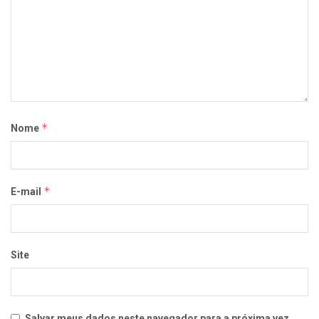
*
Nome
*
E-mail
Site
Salvar meus dados neste navegador para a próxima vez