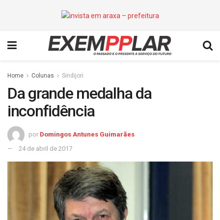
Home
Colunas
Sindijori
Da grande medalha da
inconfidência
por
Domingos Antunes Guimarães
24 de abril de 2017