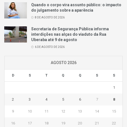
Quando o corpo vira assunto público: o impacto
do julgamento sobre a aparência
8 DE AGOSTO DE 2026
Secretaria de Segurança Pública informa
interdições nas alças do viaduto da Rua
Uberaba até 9 de agosto
6 DE AGOSTO DE 2026
AGOSTO 2026
D
S
T
Q
Q
S
S
1
2
3
4
5
6
7
8
9
10
11
12
13
14
15
16
17
18
19
20
21
22