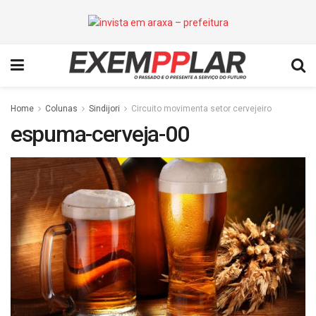
Home
Colunas
Sindijori
Circuito movimenta setor cervejeiro
espuma-cerveja-00