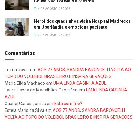
Chuva Não Foi Mais a Mesma
4 DE AGOSTO DE 2026
Herói dos quadrinhos visita Hospital Madrecor
em Uberlândia e emociona paciente
3 DE AGOSTO DE 2026
Comentários
Telma Rover
em
AOS 77 ANOS, SANDRA BARONCELLI VOLTA AO
TOPO DO VOLEIBOL BRASILEIRO E INSPIRA GERAÇÕES
Maria Élida Machado
em
UMA LINDA CASINHA AZUL
Laura Lisboa de Magalhães Cantuária
em
UMA LINDA CASINHA
AZUL
Gabriel Carlos gomes
em
Está com frio?
Estela Maris da Silva
em
AOS 77 ANOS, SANDRA BARONCELLI
VOLTA AO TOPO DO VOLEIBOL BRASILEIRO E INSPIRA GERAÇÕES