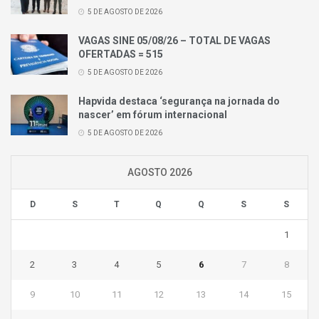
5 DE AGOSTO DE 2026
VAGAS SINE 05/08/26 – TOTAL DE VAGAS
OFERTADAS = 515
5 DE AGOSTO DE 2026
Hapvida destaca ‘segurança na jornada do
nascer’ em fórum internacional
5 DE AGOSTO DE 2026
AGOSTO 2026
D
S
T
Q
Q
S
S
1
2
3
4
5
6
7
8
9
10
11
12
13
14
15