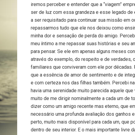
iremos perceber e entender que a “viagem” empree
ser de luz com essa grandeza e esse legado de 
a ser requisitado para continuar sua missão em o
repassarmos tudo que ele nos deixou como ensin
minha dor e sensação de perda do amigo. Perceb
meu íntimo a me repassar suas histórias e seu a
para pensar. Se ele em apenas alguns meses cons
através do exemplo, do respeito e de verdades, 
familiares que conviveram com ele por décadas. 
que a essência de amor de sentimento e de integri
e com certeza nos das filhas também. Percebi na 
havia uma serenidade muito parecida aquele que 
muito de me dirigir nominalmente a cada um de t
dizer como um amigo recente mas eterno, que embo
necessário uma profunda avaliação dos ganhos esp
perto, muito mais disponível para cada um, que p
dentro de seu interior. E o mais importante livre