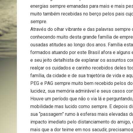
energias sempre emanadas para mais e mais pess
muito também recebidas no berço pelos pais cuj
sempre.
Através do olhar vibrante e das palavras sempre 
conhecendo muito desta grande família de empr
ousadas atitudes ao longo dos anos. Família est
formados atuando por este Brasil afora e alguns 
e seu jeito detalhista de explanar os assuntos co
realçar os cuidados e carinho recebidos deles t
família, da cidade e de sua trajetória de vida e a
PEG e PAG sempre muito bem recebido pelos doi
lucidez, sua memória admirável e seus casos co
Houve um período que não o via lá e perguntando
mobilidade mas lucido como sempre. E depois di
sua “passagem” rumo à esferas mais elevadas da
impacto imediato pelo distanciamento do amigo, d
mais que a dor teime em nos sacudir, precisamos 