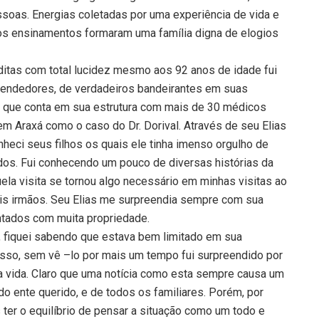
oas. Energias coletadas por uma experiência de vida e
os ensinamentos formaram uma família digna de elogios
ditas com total lucidez mesmo aos 92 anos de idade fui
eendedores, de verdadeiros bandeirantes em suas
a que conta em sua estrutura com mais de 30 médicos
em Araxá como o caso do Dr. Dorival. Através de seu Elias
nheci seus filhos os quais ele tinha imenso orgulho de
odos. Fui conhecendo um pouco de diversas histórias da
quela visita se tornou algo necessário em minhas visitas ao
s irmãos. Seu Elias me surpreendia sempre com sua
ntados com muita propriedade.
, fiquei sabendo que estava bem limitado em sua
sso, sem vê –lo por mais um tempo fui surpreendido por
 vida. Claro que uma notícia como esta sempre causa um
o ente querido, e de todos os familiares. Porém, por
ter o equilíbrio de pensar a situação como um todo e