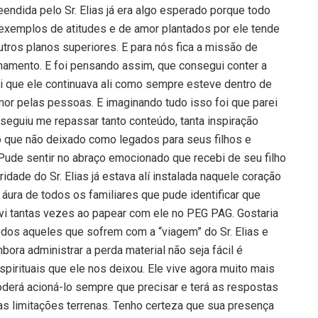
ndida pelo Sr. Elias já era algo esperado porque todo
exemplos de atitudes e de amor plantados por ele tende
utros planos superiores. E para nós fica a missão de
amento. E foi pensando assim, que consegui conter a
i que ele continuava ali como sempre esteve dentro de
mor pelas pessoas. E imaginando tudo isso foi que parei
eguiu me repassar tanto conteúdo, tanta inspiração
o que não deixado como legados para seus filhos e
Pude sentir no abraço emocionado que recebi de seu filho
dade do Sr. Elias já estava alí instalada naquele coração
áura de todos os familiares que pude identificar que
vi tantas vezes ao papear com ele no PEG PAG. Gostaria
odos aqueles que sofrem com a “viagem” do Sr. Elias e
ra administrar a perda material não seja fácil é
irituais que ele nos deixou. Ele vive agora muito mais
oderá acioná-lo sempre que precisar e terá as respostas
 das limitações terrenas. Tenho certeza que sua presença