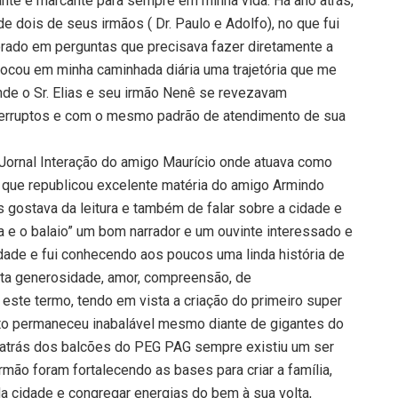
te e marcante para sempre em minha vida. Há ano atrás,
de dois de seus irmãos ( Dr. Paulo e Adolfo), no que fui
rado em perguntas que precisava fazer diretamente a
locou em minha caminhada diária uma trajetória que me
de o Sr. Elias e seu irmão Nenê se revezavam
terruptos e com o mesmo padrão de atendimento de sua
 Jornal Interação do amigo Maurício onde atuava como
se que republicou excelente matéria do amigo Armindo
as gostava da leitura e também de falar sobre a cidade e
a e o balaio” um bom narrador e um ouvinte interessado e
dade e fui conhecendo aos poucos uma linda história de
uita generosidade, amor, compreensão, de
te termo, tendo em vista a criação do primeiro super
nto permaneceu inabalável mesmo diante de gigantes do
 atrás dos balcões do PEG PAG sempre existiu um ser
ão foram fortalecendo as bases para criar a família,
a cidade e congregar energias do bem à sua volta,