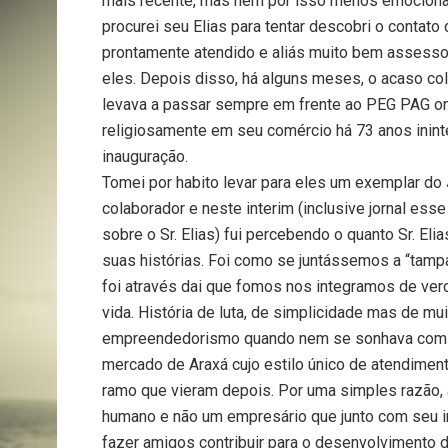
mais recente, mas nem por isso menos emocionan
procurei seu Elias para tentar descobri o contato 
prontamente atendido e aliás muito bem assesso
eles. Depois disso, há alguns meses, o acaso co
levava a passar sempre em frente ao PEG PAG on
religiosamente em seu comércio há 73 anos inin
inauguração.
Tomei por habito levar para eles um exemplar do
colaborador e neste interim (inclusive jornal es
sobre o Sr. Elias) fui percebendo o quanto Sr. Eli
suas histórias. Foi como se juntássemos a “tamp
foi através dai que fomos nos integramos de ver
vida. História de luta, de simplicidade mas de m
empreendedorismo quando nem se sonhava com es
mercado de Araxá cujo estilo único de atendime
ramo que vieram depois. Por uma simples razão,
humano e não um empresário que junto com seu irm
fazer amigos contribuir para o desenvolvimento d