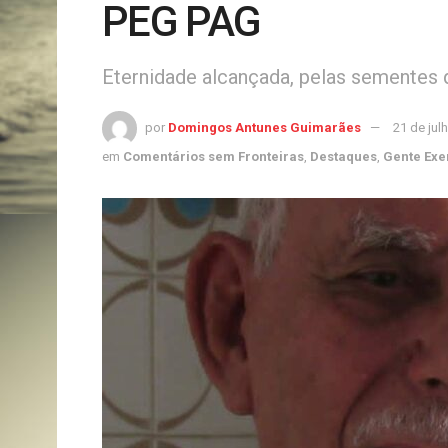
PEG PAG
Eternidade alcançada, pelas sementes 
por
Domingos Antunes Guimarães
21 de jul
em
Comentários sem Fronteiras
,
Destaques
,
Gente Ex