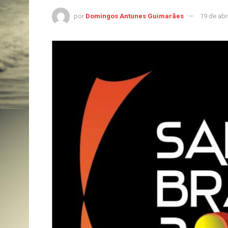
por
Domingos Antunes Guimarães
19 de abr