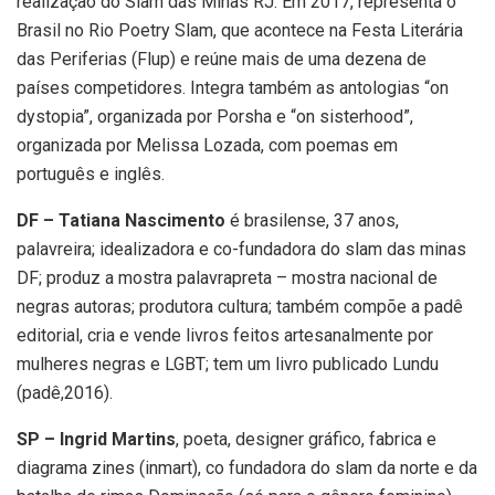
realização do Slam das Minas RJ. Em 2017, representa o
Brasil no Rio Poetry Slam, que acontece na Festa Literária
das Periferias (Flup) e reúne mais de uma dezena de
países competidores. Integra também as antologias “on
dystopia”, organizada por Porsha e “on sisterhood”,
organizada por Melissa Lozada, com poemas em
português e inglês.
DF – Tatiana Nascimento
é brasilense, 37 anos,
palavreira; idealizadora e co-fundadora do slam das minas
DF; produz a mostra palavrapreta – mostra nacional de
negras autoras; produtora cultura; também compõe a padê
editorial, cria e vende livros feitos artesanalmente por
mulheres negras e LGBT; tem um livro publicado Lundu
(padê,2016).
SP – Ingrid Martins
, poeta, designer gráfico, fabrica e
diagrama zines (inmart), co fundadora do slam da norte e da