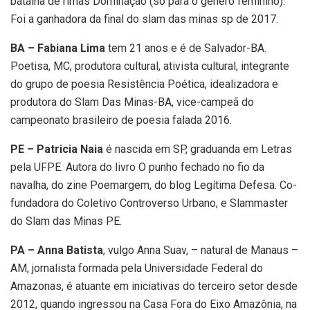
batalha de rimas Dominação (só para o gênero feminino).
Foi a ganhadora da final do slam das minas sp de 2017.
BA – Fabiana Lima
tem 21 anos e é de Salvador-BA.
Poetisa, MC, produtora cultural, ativista cultural, integrante
do grupo de poesia Resistência Poética, idealizadora e
produtora do Slam Das Minas-BA, vice-campeã do
campeonato brasileiro de poesia falada 2016.
PE – Patricia Naia
é nascida em SP, graduanda em Letras
pela UFPE. Autora do livro O punho fechado no fio da
navalha, do zine Poemargem, do blog Legítima Defesa. Co-
fundadora do Coletivo Controverso Urbano, e Slammaster
do Slam das Minas PE.
PA – Anna Batista
, vulgo Anna Suav, – natural de Manaus –
AM, jornalista formada pela Universidade Federal do
Amazonas, é atuante em iniciativas do terceiro setor desde
2012, quando ingressou na Casa Fora do Eixo Amazônia, na