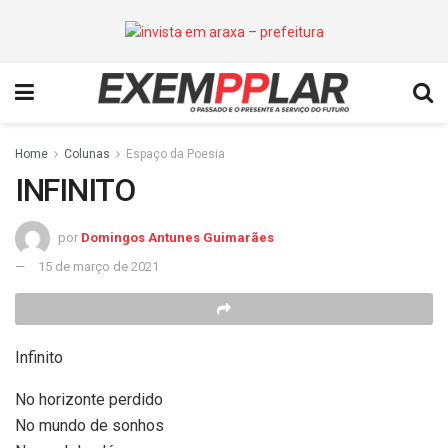
Home
Colunas
Espaço da Poesia
INFINITO
por
Domingos Antunes Guimarães
15 de março de 2021
Infinito
No horizonte perdido
No mundo de sonhos