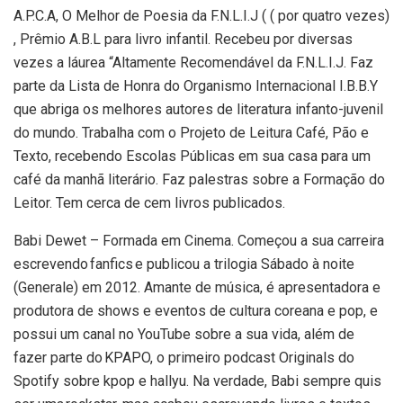
A.P.C.A, O Melhor de Poesia da F.N.L.I.J ( ( por quatro vezes)
, Prêmio A.B.L para livro infantil. Recebeu por diversas
vezes a láurea “Altamente Recomendável da F.N.L.I.J. Faz
parte da Lista de Honra do Organismo Internacional I.B.B.Y
que abriga os melhores autores de literatura infanto-juvenil
do mundo. Trabalha com o Projeto de Leitura Café, Pão e
Texto, recebendo Escolas Públicas em sua casa para um
café da manhã literário. Faz palestras sobre a Formação do
Leitor. Tem cerca de cem livros publicados.
Babi Dewet – Formada em Cinema. Começou a sua carreira
escrevendo fanfics e publicou a trilogia Sábado à noite
(Generale) em 2012. Amante de música, é apresentadora e
produtora de shows e eventos de cultura coreana e pop, e
possui um canal no YouTube sobre a sua vida, além de
fazer parte do KPAPO, o primeiro podcast Originals do
Spotify sobre kpop e hallyu. Na verdade, Babi sempre quis