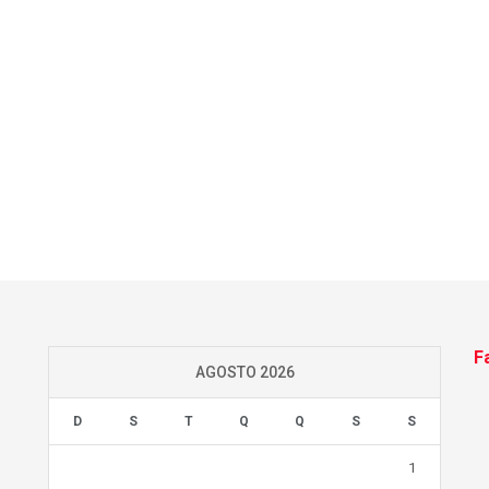
F
AGOSTO 2026
D
S
T
Q
Q
S
S
1