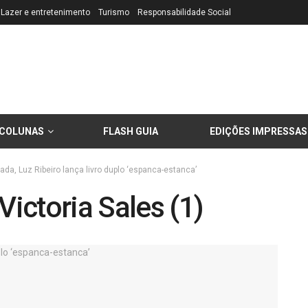
Lazer e entretenimento
Turismo
Responsabilidade Social
COLUNAS
FLASH GUIA
EDIÇÕES IMPRESSAS
da, Luz Ribeiro lança livro duplo ‘espanca-estanca’
Victoria Sales (1)