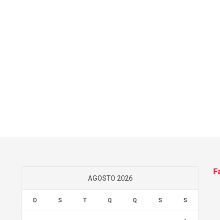
F
AGOSTO 2026
D
S
T
Q
Q
S
S