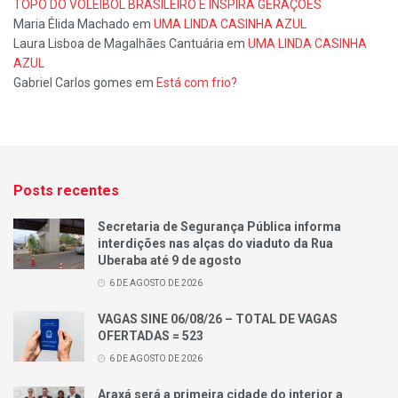
TOPO DO VOLEIBOL BRASILEIRO E INSPIRA GERAÇÕES
Maria Élida Machado
em
UMA LINDA CASINHA AZUL
Laura Lisboa de Magalhães Cantuária
em
UMA LINDA CASINHA
AZUL
Gabriel Carlos gomes
em
Está com frio?
Posts recentes
Secretaria de Segurança Pública informa
interdições nas alças do viaduto da Rua
Uberaba até 9 de agosto
6 DE AGOSTO DE 2026
VAGAS SINE 06/08/26 – TOTAL DE VAGAS
OFERTADAS = 523
6 DE AGOSTO DE 2026
Araxá será a primeira cidade do interior a