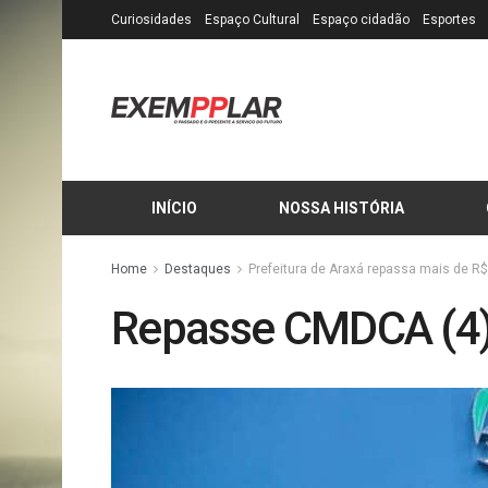
Curiosidades
Espaço Cultural
Espaço cidadão
Esportes
INÍCIO
NOSSA HISTÓRIA
Home
Destaques
Prefeitura de Araxá repassa mais de R
Repasse CMDCA (4