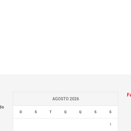
F
AGOSTO 2026
do
D
S
T
Q
Q
S
S
1