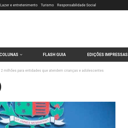
Lazer e entretenimento
Turismo
Responsabilidade Social
COLUNAS
FLASH GUIA
EDIÇÕES IMPRESSAS
$ 2 milhões para entidades que atendem crianças e adolescentes
)