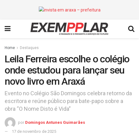
Home
Destaques
Leila Ferreira escolhe o colégio
onde estudou para lançar seu
novo livro em Araxá
Evento no Colégio São Domingos celebra retorno da
escritora e reúne público para bate-papo sobre a
obra “O Nome Disto é Vida”
por
Domingos Antunes Guimarães
17 de novembro de 2025