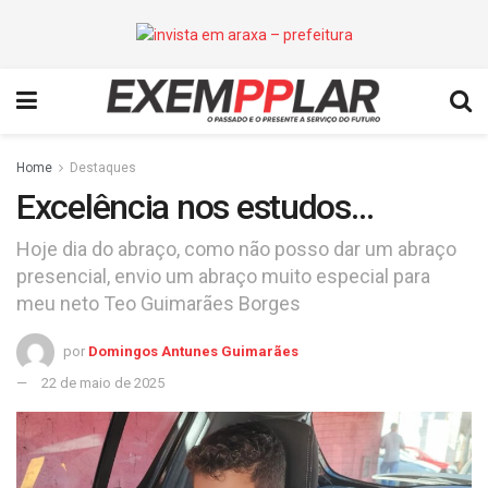
Home
Destaques
Excelência nos estudos…
Hoje dia do abraço, como não posso dar um abraço
presencial, envio um abraço muito especial para
meu neto Teo Guimarães Borges
por
Domingos Antunes Guimarães
22 de maio de 2025