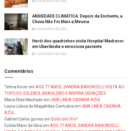
4 DE AGOSTO DE 2026
ANSIEDADE CLIMÁTICA: Depois da Enchente, a
Chuva Não Foi Mais a Mesma
4 DE AGOSTO DE 2026
Herói dos quadrinhos visita Hospital Madrecor
em Uberlândia e emociona paciente
3 DE AGOSTO DE 2026
Comentários
Telma Rover
em
AOS 77 ANOS, SANDRA BARONCELLI VOLTA AO
TOPO DO VOLEIBOL BRASILEIRO E INSPIRA GERAÇÕES
Maria Élida Machado
em
UMA LINDA CASINHA AZUL
Laura Lisboa de Magalhães Cantuária
em
UMA LINDA CASINHA
AZUL
Gabriel Carlos gomes
em
Está com frio?
Estela Maris da Silva
em
AOS 77 ANOS, SANDRA BARONCELLI