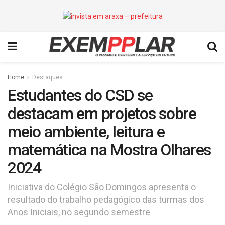
Home
Destaques
Estudantes do CSD se
destacam em projetos sobre
meio ambiente, leitura e
matemática na Mostra Olhares
2024
Iniciativa do Colégio São Domingos apresenta o
resultado do trabalho pedagógico das turmas dos
Anos Iniciais, no segundo semestre