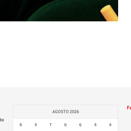
F
AGOSTO 2026
do
D
S
T
Q
Q
S
S