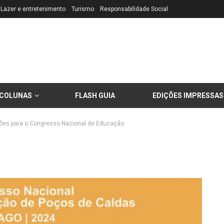
Lazer e entretenimento
Turismo
Responsabilidade Social
COLUNAS
FLASH GUIA
EDIÇÕES IMPRESSAS
sões para o Congresso Nacional de Educação