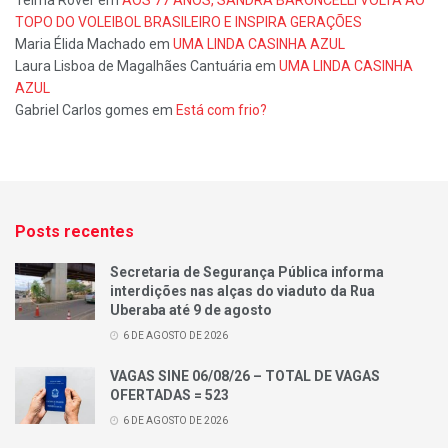
Telma Rover
em
AOS 77 ANOS, SANDRA BARONCELLI VOLTA AO
TOPO DO VOLEIBOL BRASILEIRO E INSPIRA GERAÇÕES
Maria Élida Machado
em
UMA LINDA CASINHA AZUL
Laura Lisboa de Magalhães Cantuária
em
UMA LINDA CASINHA
AZUL
Gabriel Carlos gomes
em
Está com frio?
Posts recentes
Secretaria de Segurança Pública informa
interdições nas alças do viaduto da Rua
Uberaba até 9 de agosto
6 DE AGOSTO DE 2026
VAGAS SINE 06/08/26 – TOTAL DE VAGAS
OFERTADAS = 523
6 DE AGOSTO DE 2026