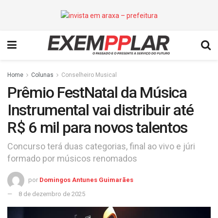
Home
Colunas
Conselheiro Musical
Prêmio FestNatal da Música
Instrumental vai distribuir até
R$ 6 mil para novos talentos
Concurso terá duas categorias, final ao vivo e júri
formado por músicos renomados
por
Domingos Antunes Guimarães
8 de dezembro de 2025