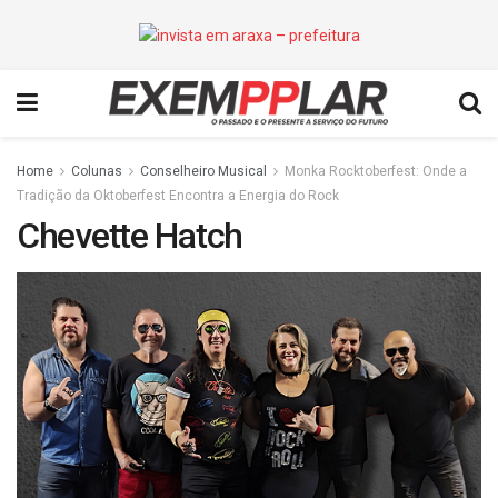
Home
Colunas
Conselheiro Musical
Monka Rocktoberfest: Onde a
Tradição da Oktoberfest Encontra a Energia do Rock
Chevette Hatch