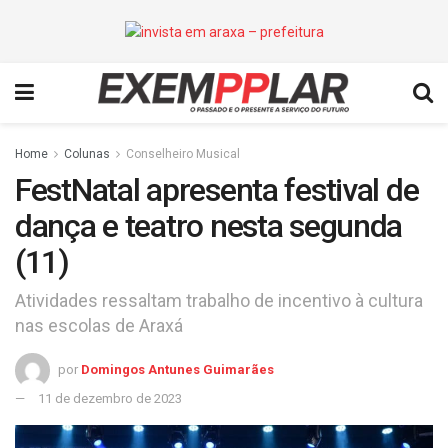
Home
Colunas
Conselheiro Musical
FestNatal apresenta festival de
dança e teatro nesta segunda
(11)
Atividades ressaltam trabalho de incentivo à cultura
nas escolas de Araxá
por
Domingos Antunes Guimarães
11 de dezembro de 2023