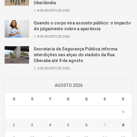
Uberlândia
8 DE AGOSTO DE 2026
Quando o corpo vira assunto público: o impacto
do julgamento sobre a aparência
8 DE AGOSTO DE 2026
Secretaria de Segurança Pública informa
interdições nas alças do viaduto da Rua
Uberaba até 9 de agosto
6 DE AGOSTO DE 2026
AGOSTO 2026
D
S
T
Q
Q
S
S
1
2
3
4
5
6
7
8