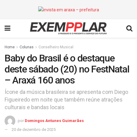
Home
Colunas
Conselheiro Musical
Baby do Brasil é o destaque
deste sábado (20) no FestNatal
– Araxá 160 anos
Ícone da música brasileira se apresenta com Diego
Figueiredo em noite que também reúne atrações
culturais e bandas locais
por
Domingos Antunes Guimarães
20 de dezembro de 2025