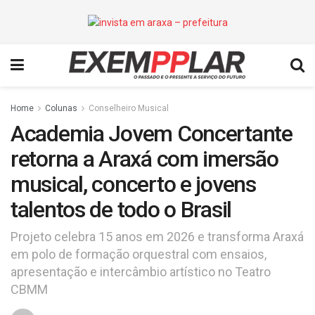
Home
Colunas
Conselheiro Musical
Academia Jovem Concertante
retorna a Araxá com imersão
musical, concerto e jovens
talentos de todo o Brasil
Projeto celebra 15 anos em 2026 e transforma Araxá
em polo de formação orquestral com ensaios,
apresentação e intercâmbio artístico no Teatro
CBMM