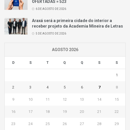
OFERTADAS = 523
6 DE AGOSTO DE 2026
Araxá será a primeira cidade do interior a
receber projeto da Academia Mineira de Letras
5 DE AGOSTO DE 2026
AGOSTO 2026
D
S
T
Q
Q
S
S
1
2
3
4
5
6
7
8
9
10
11
12
13
14
15
16
17
18
19
20
21
22
23
24
25
26
27
28
29