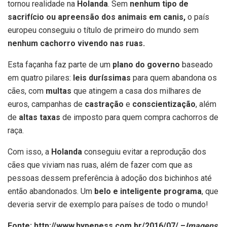
tornou realidade na
Holanda
. Sem
nenhum tipo de
sacrifício ou apreensão dos animais em canis,
o país
europeu conseguiu o título de primeiro do mundo sem
nenhum cachorro vivendo nas ruas.
Esta façanha faz parte de um
plano do governo
baseado
em quatro pilares:
leis
duríssimas
para quem abandona os
cães, com
multas
que atingem a casa dos milhares de
euros, campanhas de
castração
e
conscientização
, além
de
altas taxas
de imposto para quem compra cachorros de
raça.
Com isso, a
Holanda
conseguiu evitar a reprodução dos
cães que viviam nas ruas, além de fazer com que as
pessoas dessem preferência à adoção dos bichinhos até
então abandonados. Um
belo e inteligente programa
, que
deveria servir de exemplo para países de todo o mundo!
Fonte:
http://www.hypeness.com.br/2016/07/ –
Imagens