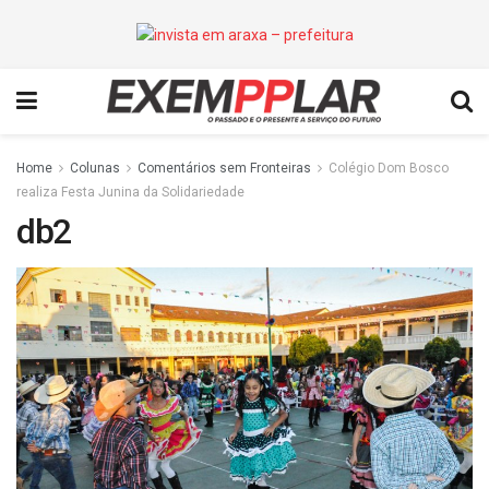
Home
Colunas
Comentários sem Fronteiras
Colégio Dom Bosco
realiza Festa Junina da Solidariedade
db2