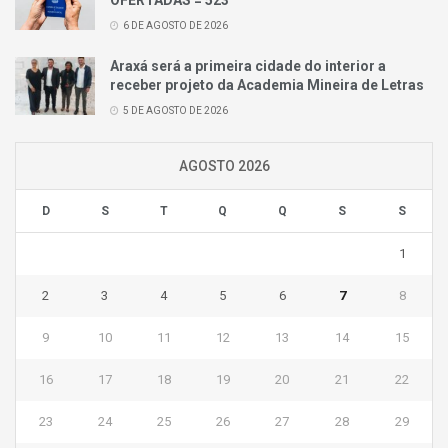
OFERTADAS = 523
6 DE AGOSTO DE 2026
Araxá será a primeira cidade do interior a
receber projeto da Academia Mineira de Letras
5 DE AGOSTO DE 2026
AGOSTO 2026
D
S
T
Q
Q
S
S
1
2
3
4
5
6
7
8
9
10
11
12
13
14
15
16
17
18
19
20
21
22
23
24
25
26
27
28
29