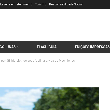
Lazer e entretenimento
Turismo
Responsabilidade Social
COLUNAS
FLASH GUIA
EDIÇÕES IMPRESSAS
portátil hidrelétrico pode facilitar a vida de Mochileiros