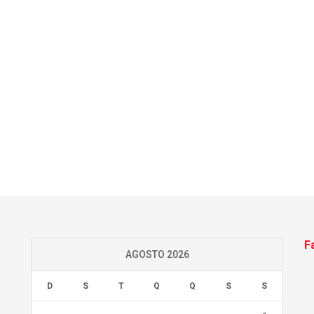
F
AGOSTO 2026
D
S
T
Q
Q
S
S