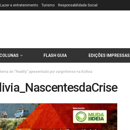
Lazer e entretenimento
Turismo
Responsabilidade Social
COLUNAS
FLASH GUIA
EDIÇÕES IMPRESSAS
tema de “Reality” apresentado por varginhense na Bolívia
livia_NascentesdaCrise