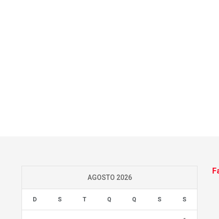
F
AGOSTO 2026
D
S
T
Q
Q
S
S