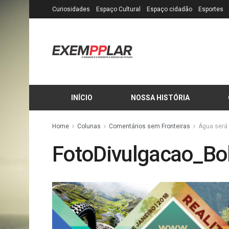
Curiosidades
Espaço Cultural
Espaço cidadão
Esportes
INÍCIO
NOSSA HISTÓRIA
Home
Colunas
Comentários sem Fronteiras
Água será 
FotoDivulgacao_Bo