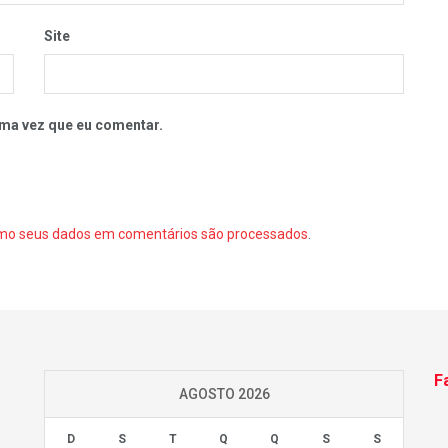
Site
ma vez que eu comentar.
mo seus dados em comentários são processados
.
F
AGOSTO 2026
D
S
T
Q
Q
S
S