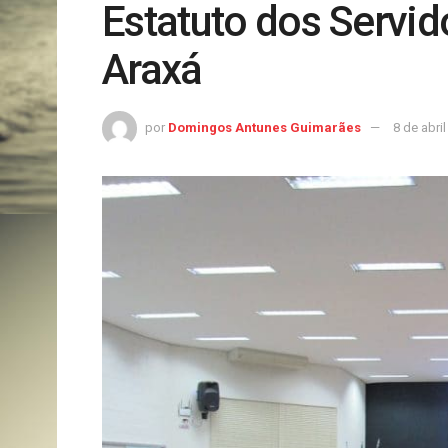
Estatuto dos Servid
Araxá
por
Domingos Antunes Guimarães
8 de abri