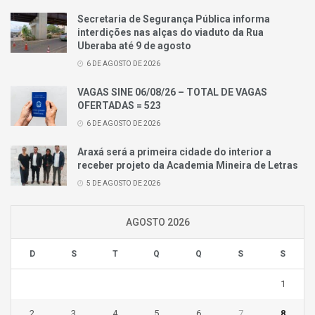
Secretaria de Segurança Pública informa
interdições nas alças do viaduto da Rua
Uberaba até 9 de agosto
6 DE AGOSTO DE 2026
VAGAS SINE 06/08/26 – TOTAL DE VAGAS
OFERTADAS = 523
6 DE AGOSTO DE 2026
Araxá será a primeira cidade do interior a
receber projeto da Academia Mineira de Letras
5 DE AGOSTO DE 2026
AGOSTO 2026
D
S
T
Q
Q
S
S
1
2
3
4
5
6
7
8