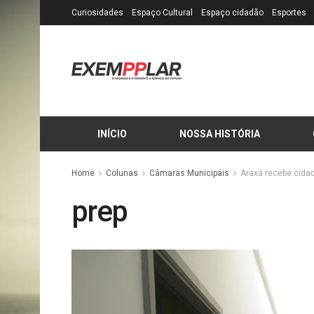
Curiosidades
Espaço Cultural
Espaço cidadão
Esportes
INÍCIO
NOSSA HISTÓRIA
Home
Colunas
Câmaras Municipais
Araxá recebe cidad
prep