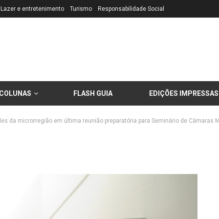
Lazer e entretenimento
Turismo
Responsabilidade Social
COLUNAS
FLASH GUIA
EDIÇÕES IMPRESSAS
es da microrregião em última reunião preparatória para Seminário de Câmaras M