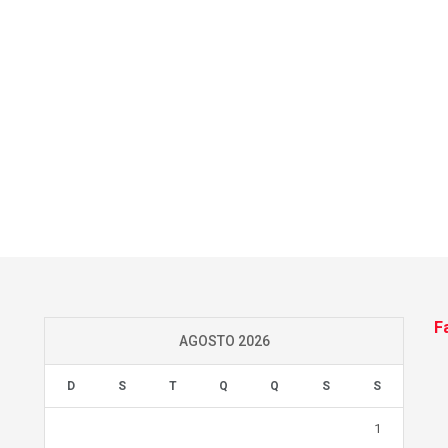
F
AGOSTO 2026
D
S
T
Q
Q
S
S
1